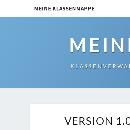
Skip
MEINE KLASSENMAPPE
to
content
MEIN
KLASSENVERWA
VERSION 1.