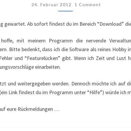
DER
COMMENTS
24. Februar 2012
1 Comment
KLASSENMAPPE
JETZT
ug gewartet. Ab sofort findest du im Bereich “Download” di
ONLINE
hoffe, mit meinem Programm die nervende Verwaltung
tern. Bitte bedenkt, dass ich die Software als reines Hobby 
Fehler und “Featurelücken” gibt. Wenn ich Zeit und Lust h
ngsvorschläge einarbeiten.
zt und weitergegeben werden. Dennoch möchte ich auf die
(ein Link findest du im Programm unter “Hilfe”) würde ich m
t auf eure Rückmeldungen …