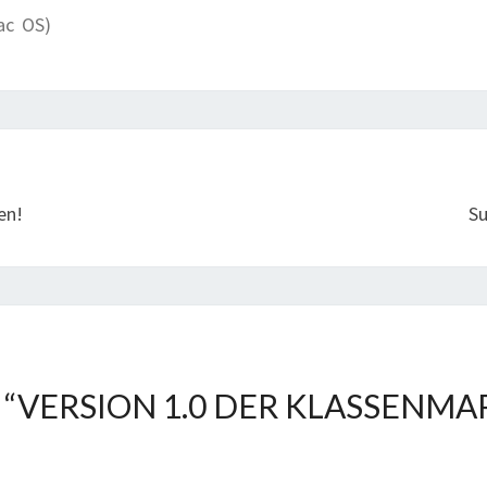
ac OS)
en!
Su
“
VERSION 1.0 DER KLASSENMA