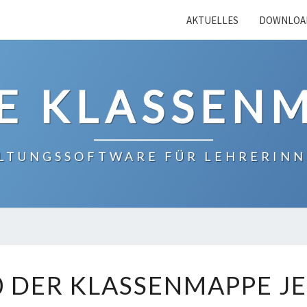
AKTUELLES
DOWNLOA
E KLASSEN
LTUNGSSOFTWARE FÜR LEHRERINN
VERSION
0 DER KLASSENMAPPE J
1.0